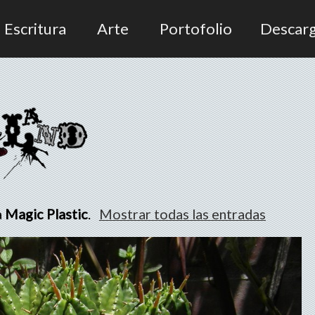
Escritura
Arte
Portofolio
Descar
a
Magic Plastic
.
Mostrar todas las entradas