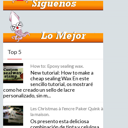
Top 5
How to: Epoxy sealing wax.
New tutorial: How to make a
cheap sealing Wax En este
sencillo tutorial, os mostraré
como he creado un sello de lacre
personalizado, sin m...
Les Christmas à l'encre Paker Quink à
la maison.
Os presento esta deliciosa
combinación de tinta y celulosa