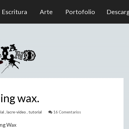
Escritura
Arte
Portofolio
Descar
ing wax.
ial
,
lacre-video
,
tutorial
16 Comentarios
ing Wax