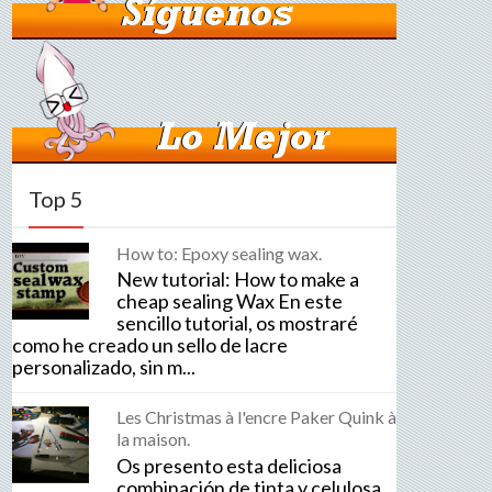
Top 5
How to: Epoxy sealing wax.
New tutorial: How to make a
cheap sealing Wax En este
sencillo tutorial, os mostraré
como he creado un sello de lacre
personalizado, sin m...
Les Christmas à l'encre Paker Quink à
la maison.
Os presento esta deliciosa
combinación de tinta y celulosa