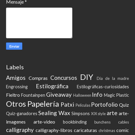
Mensaje
*
Labels
DIY
Amigos
Concursos
Compras
Día de la madre
Estilográfica
Engrossing
Estilográficas-curiosidades
Giveaway
Info
Fieltro
Fountainpen
Magic Plastic
Halloween
Otros
Papelería
Patxi
Portofolio
Quiz
Peliculas
Sealing Wax
arte
arte-
Quiz-ganadores
Simpsons
XIX style
imagenes
arte-video
bookbinding
bunchens
cables
calligraphy
calligraphy-libros
caricaturas
comic
christmas