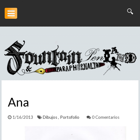
Inicio
Artesanía
Escritura
Arte
Ana
Portofolio
Descargas
1/16/2013
Dibujos
,
Portofolio
0 Comentarios
Otros