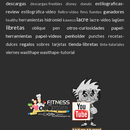
descargas
estilograficas-
descargas-freebies
disney
donuts
review
ganadores
estilográfica-video
fieltro-video
fimo
fuentes
lacre
herramientas
hidromiel
lacre-video
lagüen
healthy
kaweco
libretas
otros-curiosidades
papel-
oblique pen
herramientas
papel-videos
penholder
punches
recetas-
regalos
tienda-libretas
dulces
sobres
tarjetas
tinta-tutoriales
viernes
wasithape
wasithape-tutorial