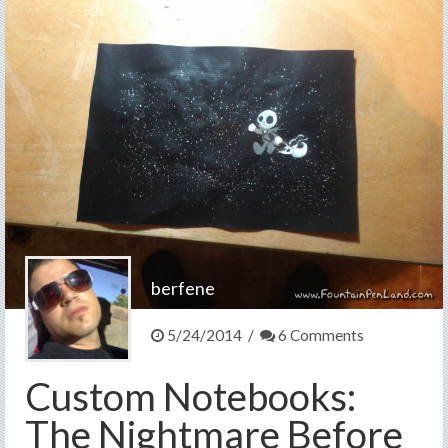
berfene
5/24/2014 /
6 Comments
Custom Notebooks:
The Nightmare Before