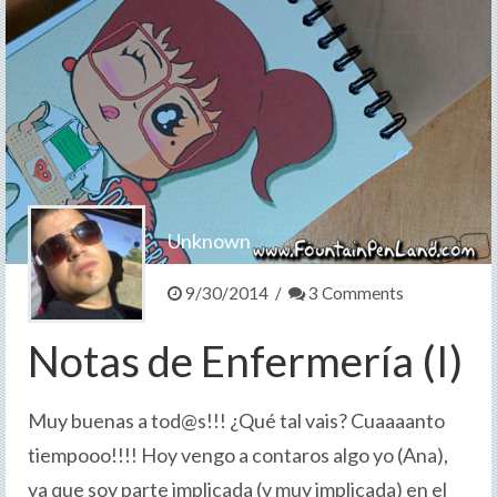
Contacto
>
Unknown
9/30/2014 /
3 Comments
Notas de Enfermería (I)
Muy buenas a tod@s!!! ¿Qué tal vais? Cuaaaanto
tiempooo!!!! Hoy vengo a contaros algo yo (Ana),
ya que soy parte implicada (y muy implicada) en el