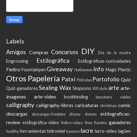
Labels
DIY
Amigos
Concursos
Compras
Día de la madre
Estilográfica
Engrossing
Estilográficas-curiosidades
Giveaway
Info
Fieltro
Fountainpen
Magic Plastic
Halloween
Otros
Papelería
Patxi
Portofolio
Quiz
Peliculas
Sealing Wax
arte
arte-
Quiz-ganadores
Simpsons
XIX style
imagenes
arte-video
bookbinding
bunchens
cables
calligraphy
calligraphy-libros
caricaturas
comic
christmas
descargas
estilograficas-
descargas-freebies
disney
donuts
review
ganadores
estilográfica-video
fieltro-video
fimo
fuentes
lacre
herramientas
hidromiel
lacre-video
lagüen
healthy
kaweco