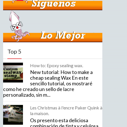
Top 5
How to: Epoxy sealing wax.
New tutorial: How to make a
cheap sealing Wax En este
sencillo tutorial, os mostraré
como he creado un sello de lacre
personalizado, sin m...
Les Christmas à l'encre Paker Quink à
la maison.
Os presento esta deliciosa
combinación de tinta y celulosa