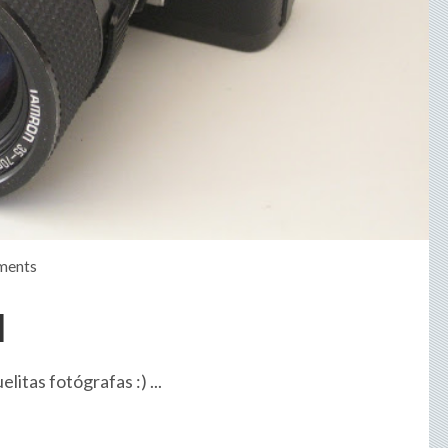
ments
I
itas fotógrafas :) ...