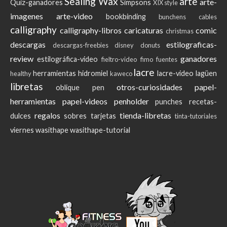
Sealing Wax
arte
arte-
Quiz-ganadores
Simpsons
XIX style
imagenes
arte-video
bookbinding
bunchens
cables
calligraphy
calligraphy-libros
caricaturas
comic
christmas
descargas
estilograficas-
descargas-freebies
disney
donuts
review
ganadores
estilográfica-video
fieltro-video
fimo
fuentes
lacre
herramientas
hidromiel
lacre-video
lagüen
healthy
kaweco
libretas
otros-curiosidades
papel-
oblique pen
herramientas
papel-videos
penholder
punches
recetas-
regalos
tienda-libretas
dulces
sobres
tarjetas
tinta-tutoriales
viernes
wasithape
wasithape-tutorial