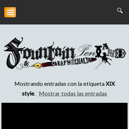
Inicio
Artesanía
Escritura
Arte
Mostrando entradas con la etiqueta
XIX
Portofolio
style
.
Mostrar todas las entradas
Descargas
Otros