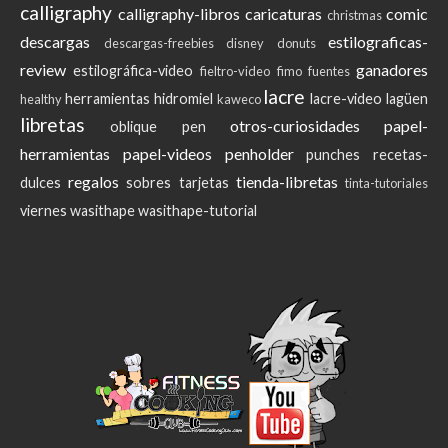
calligraphy
calligraphy-libros
caricaturas
comic
christmas
descargas
estilograficas-
descargas-freebies
disney
donuts
review
ganadores
estilográfica-video
fieltro-video
fimo
fuentes
lacre
herramientas
hidromiel
lacre-video
lagüen
healthy
kaweco
libretas
otros-curiosidades
papel-
oblique pen
herramientas
papel-videos
penholder
punches
recetas-
regalos
tienda-libretas
dulces
sobres
tarjetas
tinta-tutoriales
viernes
wasithape
wasithape-tutorial