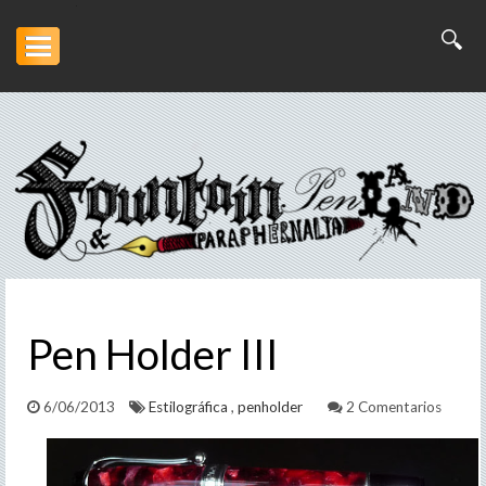
Inicio
Artesanía
Escritura
Arte
Pen Holder III
Portofolio
Descargas
6/06/2013
Estilográfica
,
penholder
2 Comentarios
Otros