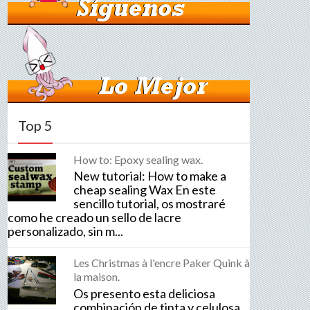
Top 5
How to: Epoxy sealing wax.
New tutorial: How to make a
cheap sealing Wax En este
sencillo tutorial, os mostraré
como he creado un sello de lacre
personalizado, sin m...
Les Christmas à l'encre Paker Quink à
la maison.
Os presento esta deliciosa
combinación de tinta y celulosa