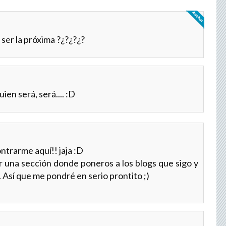
 ser la próxima ?¿?¿?¿?
ien será, será.... :D
ontrarme aquí!! jaja :D
 una sección donde poneros a los blogs que sigo y
. Así que me pondré en serio prontito ;)