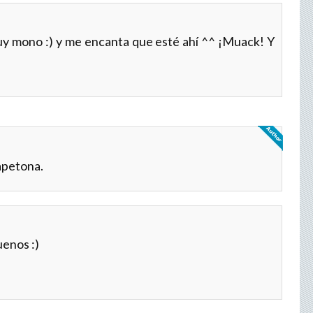
uy mono :) y me encanta que esté ahí ^^ ¡Muack! Y
apetona.
uenos :)