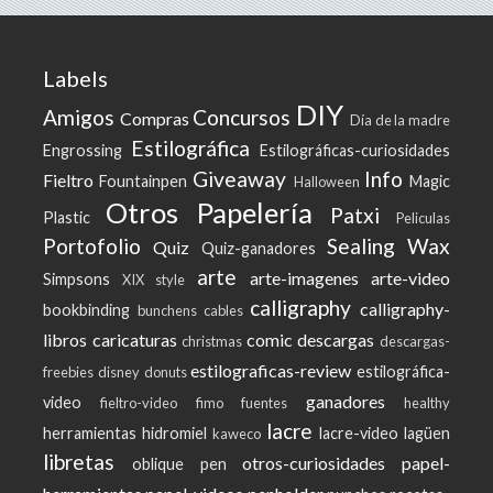
Labels
DIY
Amigos
Concursos
Compras
Día de la madre
Estilográfica
Engrossing
Estilográficas-curiosidades
Giveaway
Info
Fieltro
Fountainpen
Magic
Halloween
Otros
Papelería
Patxi
Plastic
Peliculas
Portofolio
Sealing Wax
Quiz
Quiz-ganadores
arte
arte-imagenes
arte-video
Simpsons
XIX style
calligraphy
calligraphy-
bookbinding
bunchens
cables
libros
caricaturas
comic
descargas
christmas
descargas-
estilograficas-review
estilográfica-
freebies
disney
donuts
ganadores
video
fieltro-video
fimo
fuentes
healthy
lacre
herramientas
hidromiel
lacre-video
lagüen
kaweco
libretas
otros-curiosidades
papel-
oblique pen