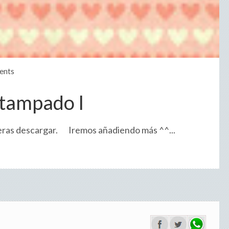
ents
stampado I
uieras descargar. Iremos añadiendo más ^^...