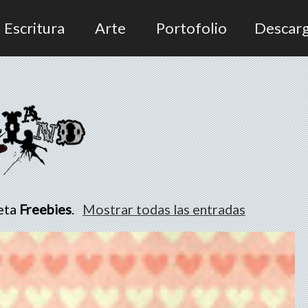
Escritura
Arte
Portofolio
Descar
ueta
Freebies
.
Mostrar todas las entradas