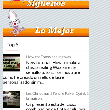
Top 5
How to: Epoxy sealing wax.
New tutorial: How to make a
cheap sealing Wax En este
sencillo tutorial, os mostraré
como he creado un sello de lacre
personalizado, sin m...
Les Christmas à l'encre Paker Quink à
la maison.
Os presento esta deliciosa
combinación de tinta y celulosa