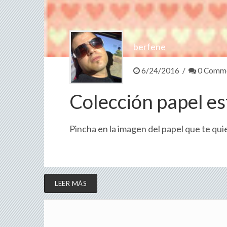
berfene
6/24/2016 /
0 Comm
Colección papel e
Pincha en la imagen del papel que te q
LEER MÁS