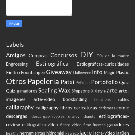
Labels
DIY
Amigos
Concursos
Compras
Día de la madre
Estilográfica
Engrossing
Estilográficas-curiosidades
Giveaway
Info
Fieltro
Fountainpen
Magic Plastic
Halloween
Otros
Papelería
Patxi
Portofolio
Quiz
Peliculas
Sealing Wax
arte
arte-
Quiz-ganadores
Simpsons
XIX style
imagenes
arte-video
bookbinding
bunchens
cables
calligraphy
calligraphy-libros
caricaturas
comic
christmas
descargas
estilograficas-
descargas-freebies
disney
donuts
review
ganadores
estilográfica-video
fieltro-video
fimo
fuentes
lacre
herramientas
hidromiel
lacre-video
lagüen
healthy
kaweco