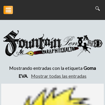
Inicio
Artesanía
Escritura
Arte
Mostrando entradas con la etiqueta
Goma
Portofolio
EVA
.
Mostrar todas las entradas
Descargas
Otros