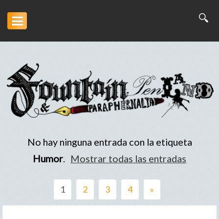
Inicio
Artesanía
Escritura
Arte
No hay ninguna entrada con la etiqueta
Portofolio
Humor
.
Mostrar todas las entradas
Descargas
1
2
3
4
»
Otros