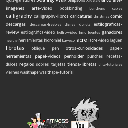
Quiz-ganadores
Simpsons
XIX style
imagenes
arte-video
bookbinding
bunchens
cables
calligraphy
calligraphy-libros
caricaturas
comic
christmas
descargas
estilograficas-
descargas-freebies
disney
donuts
review
ganadores
estilográfica-video
fieltro-video
fimo
fuentes
lacre
herramientas
hidromiel
lacre-video
lagüen
healthy
kaweco
libretas
otros-curiosidades
papel-
oblique pen
herramientas
papel-videos
penholder
punches
recetas-
regalos
tienda-libretas
dulces
sobres
tarjetas
tinta-tutoriales
viernes
wasithape
wasithape-tutorial