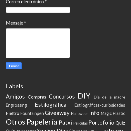
Correo electrónico
*
Mensaje
*
Labels
DIY
Amigos
Concursos
Compras
Día de la madre
Estilográfica
Engrossing
Estilográficas-curiosidades
Giveaway
Info
Fieltro
Fountainpen
Magic Plastic
Halloween
Otros
Papelería
Patxi
Portofolio
Quiz
Peliculas
Sealing Wax
arte
arte-