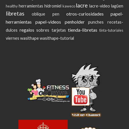
lacre
herramientas
hidromiel
lacre-video
lagüen
healthy
kaweco
libretas
otros-curiosidades
papel-
oblique pen
herramientas
papel-videos
penholder
punches
recetas-
regalos
tienda-libretas
dulces
sobres
tarjetas
tinta-tutoriales
viernes
wasithape
wasithape-tutorial