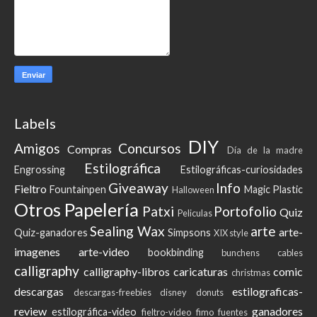
Labels
DIY
Amigos
Concursos
Compras
Día de la madre
Estilográfica
Engrossing
Estilográficas-curiosidades
Giveaway
Info
Fieltro
Fountainpen
Magic Plastic
Halloween
Otros
Papelería
Patxi
Portofolio
Quiz
Peliculas
Sealing Wax
arte
arte-
Quiz-ganadores
Simpsons
XIX style
imagenes
arte-video
bookbinding
bunchens
cables
calligraphy
calligraphy-libros
caricaturas
comic
christmas
descargas
estilograficas-
descargas-freebies
disney
donuts
review
ganadores
estilográfica-video
fieltro-video
fimo
fuentes