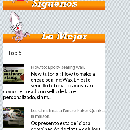
Top 5
How to: Epoxy sealing wax.
New tutorial: How to make a
cheap sealing Wax En este
sencillo tutorial, os mostraré
como he creado un sello de lacre
personalizado, sin m...
Les Christmas à l'encre Paker Quink à
la maison.
Os presento esta deliciosa
combinación de tinta y celulosa