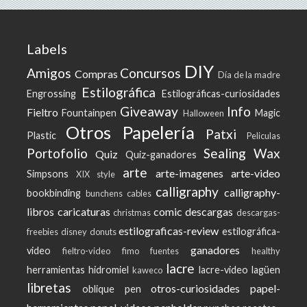
Labels
DIY
Amigos
Concursos
Compras
Día de la madre
Estilográfica
Engrossing
Estilográficas-curiosidades
Giveaway
Info
Fieltro
Fountainpen
Magic
Halloween
Otros
Papelería
Patxi
Plastic
Peliculas
Portofolio
Sealing Wax
Quiz
Quiz-ganadores
arte
arte-imagenes
arte-video
Simpsons
XIX style
calligraphy
calligraphy-
bookbinding
bunchens
cables
libros
caricaturas
comic
descargas
christmas
descargas-
estilograficas-review
estilográfica-
freebies
disney
donuts
ganadores
video
fieltro-video
fimo
fuentes
healthy
lacre
herramientas
hidromiel
lacre-video
lagüen
kaweco
libretas
otros-curiosidades
papel-
oblique pen