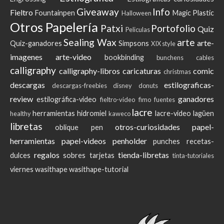
Giveaway
Info
Fieltro
Fountainpen
Magic Plastic
Halloween
Otros
Papelería
Patxi
Portofolio
Quiz
Peliculas
Sealing Wax
arte
arte-
Quiz-ganadores
Simpsons
XIX style
imagenes
arte-video
bookbinding
bunchens
cables
calligraphy
calligraphy-libros
caricaturas
comic
christmas
descargas
estilograficas-
descargas-freebies
disney
donuts
review
ganadores
estilográfica-video
fieltro-video
fimo
fuentes
lacre
herramientas
hidromiel
lacre-video
lagüen
healthy
kaweco
libretas
otros-curiosidades
papel-
oblique pen
herramientas
papel-videos
penholder
punches
recetas-
regalos
tienda-libretas
dulces
sobres
tarjetas
tinta-tutoriales
viernes
wasithape
wasithape-tutorial